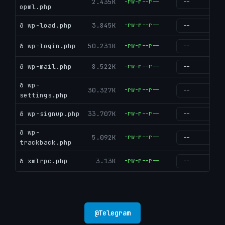
2.435K
-rw-r--r--
g
opml.php
ð wp-load.php
3.845K
-rw-r--r--
g
ð wp-login.php
50.231K
-rw-r--r--
g
ð wp-mail.php
8.522K
-rw-r--r--
g
ð wp-
30.327K
-rw-r--r--
g
settings.php
ð wp-signup.php
33.707K
-rw-r--r--
g
ð wp-
5.092K
-rw-r--r--
g
trackback.php
ð xmlrpc.php
3.13K
-rw-r--r--
g
@
Telegram