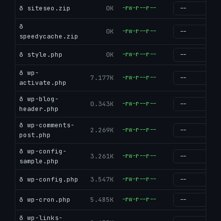
ð siteseo.zip
0K
-rw-r--r--
g
ð
0K
-rw-r--r--
g
speedycache.zip
ð style.php
0K
-rw-r--r--
g
ð wp-
7.177K
-rw-r--r--
g
activate.php
ð wp-blog-
0.343K
-rw-r--r--
g
header.php
ð wp-comments-
2.269K
-rw-r--r--
g
post.php
ð wp-config-
3.261K
-rw-r--r--
g
sample.php
ð wp-config.php
3.547K
-rw-r--r--
g
ð wp-cron.php
5.485K
-rw-r--r--
g
ð wp-links-