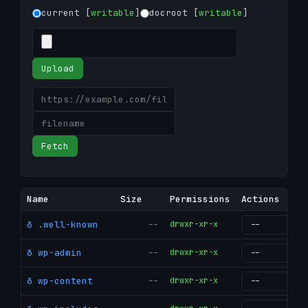
current [
writable
]
docroot [
writable
]
Upload
Fetch
Name
Size
Permissions
Actions
ð .well-known
--
drwxr-xr-x
g
ð wp-admin
--
drwxr-xr-x
g
ð wp-content
--
drwxr-xr-x
g