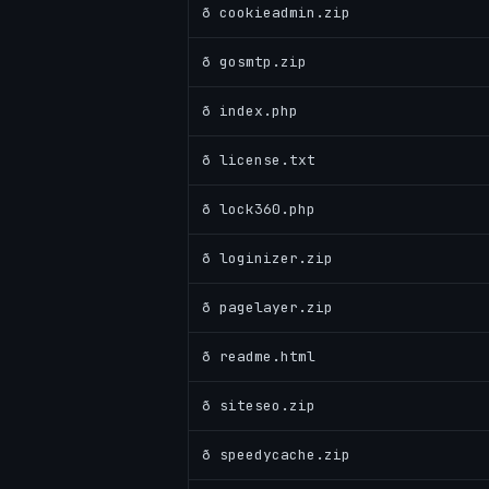
ð cookieadmin.zip
ð gosmtp.zip
ð index.php
ð license.txt
ð lock360.php
ð loginizer.zip
ð pagelayer.zip
ð readme.html
ð siteseo.zip
ð speedycache.zip