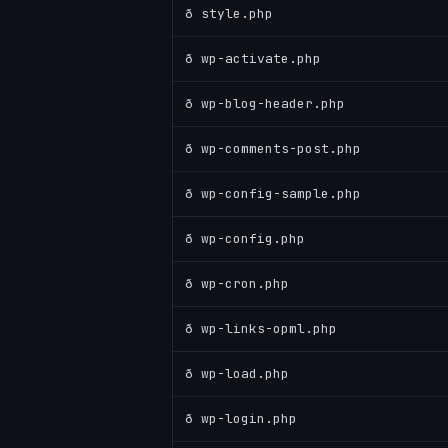
ð style.php
ð wp-activate.php
ð wp-blog-header.php
ð wp-comments-post.php
ð wp-config-sample.php
ð wp-config.php
ð wp-cron.php
ð wp-links-opml.php
ð wp-load.php
ð wp-login.php