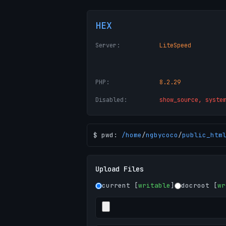
HEX
Server:
LiteSpeed
PHP:
8.2.29
Disabled:
show_source, syste
$ pwd:
/
home
/
ngbycoco
/
public_htm
Upload Files
current [
writable
]
docroot [
wr