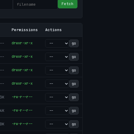
Fetch
Permissions
Actions
--
drwxr-xr-x
go
--
drwxr-xr-x
go
--
drwxr-xr-x
go
--
drwxr-xr-x
go
3K
-rw-r--r--
go
4K
-rw-r--r--
go
0K
-rw-r--r--
go