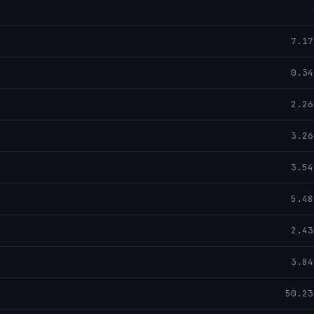
7.17
0.34
2.26
3.26
3.54
5.48
2.43
3.84
50.23