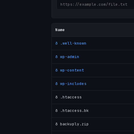
Name
ð .well-known
ð wp-admin
ð wp-content
ð wp-includes
ð .htaccess
ð .htaccess.bk
ð backuply.zip