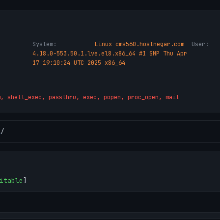
System:
Linux cms560.hostnegar.com
User:
4.18.0-553.50.1.lve.el8.x86_64 #1 SMP Thu Apr
17 19:10:24 UTC 2025 x86_64
m, shell_exec, passthru, exec, popen, proc_open, mail
l
/
itable
]