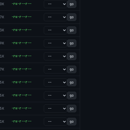
0K
-rw-r--r--
go
7K
-rw-r--r--
go
3K
-rw-r--r--
go
9K
-rw-r--r--
go
1K
-rw-r--r--
go
7K
-rw-r--r--
go
5K
-rw-r--r--
go
5K
-rw-r--r--
go
5K
-rw-r--r--
go
1K
-rw-r--r--
go