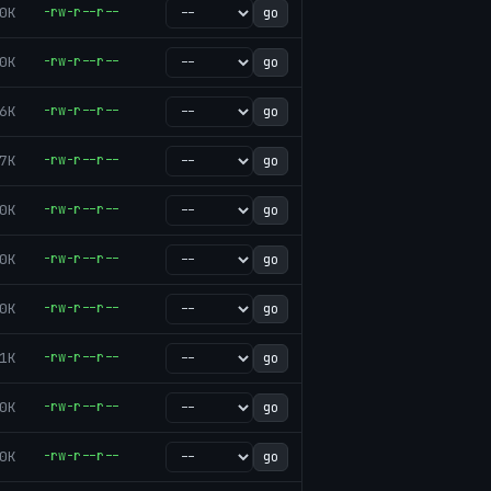
0K
-rw-r--r--
go
0K
-rw-r--r--
go
6K
-rw-r--r--
go
7K
-rw-r--r--
go
0K
-rw-r--r--
go
0K
-rw-r--r--
go
0K
-rw-r--r--
go
1K
-rw-r--r--
go
0K
-rw-r--r--
go
0K
-rw-r--r--
go