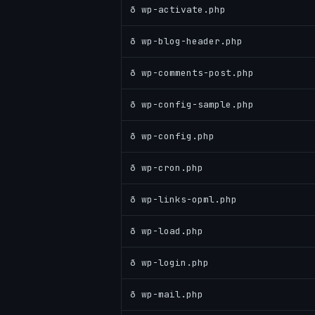
ð wp-activate.php
ð wp-blog-header.php
ð wp-comments-post.php
ð wp-config-sample.php
ð wp-config.php
ð wp-cron.php
ð wp-links-opml.php
ð wp-load.php
ð wp-login.php
ð wp-mail.php