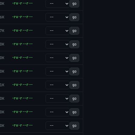
0K
-rw-r--r--
go
6K
-rw-r--r--
go
7K
-rw-r--r--
go
0K
-rw-r--r--
go
0K
-rw-r--r--
go
0K
-rw-r--r--
go
1K
-rw-r--r--
go
0K
-rw-r--r--
go
0K
-rw-r--r--
go
0K
-rw-r--r--
go