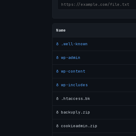
Name
ð .well-known
ð wp-admin
ð wp-content
ð wp-includes
ð .htaccess.bk
ð backuply.zip
ð cookieadmin.zip