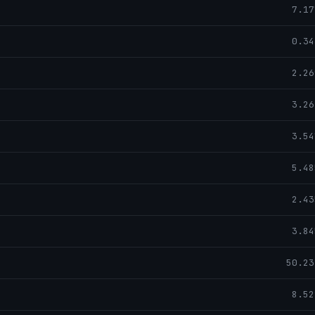
7.17
0.34
2.26
3.26
3.54
5.48
2.43
3.84
50.23
8.52