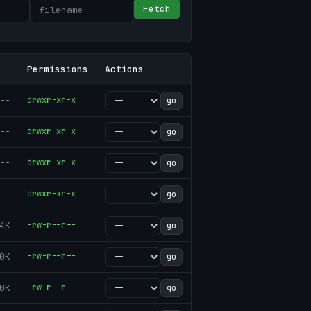
Fetch
Permissions
Actions
--
drwxr-xr-x
go
--
drwxr-xr-x
go
--
drwxr-xr-x
go
--
drwxr-xr-x
go
4K
-rw-r--r--
go
0K
-rw-r--r--
go
0K
-rw-r--r--
go