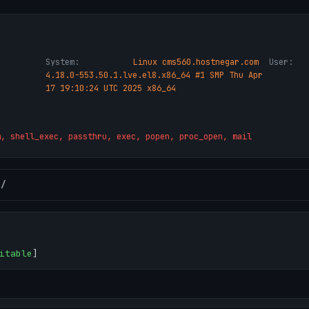
System:
Linux cms560.hostnegar.com
User:
4.18.0-553.50.1.lve.el8.x86_64 #1 SMP Thu Apr
17 19:10:24 UTC 2025 x86_64
m, shell_exec, passthru, exec, popen, proc_open, mail
l
/
itable
]