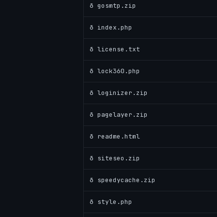
ð gosmtp.zip
ð index.php
ð license.txt
ð lock360.php
ð loginizer.zip
ð pagelayer.zip
ð readme.html
ð siteseo.zip
ð speedycache.zip
ð style.php