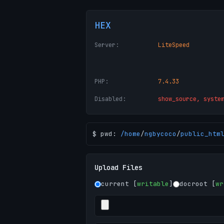
HEX
Server:
LiteSpeed
PHP:
7.4.33
Disabled:
show_source, syste
$ pwd:
/
home
/
ngbycoco
/
public_htm
Upload Files
current [
writable
]
docroot [
wr