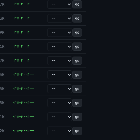
7K
-rw-r--r--
go
3K
-rw-r--r--
go
9K
-rw-r--r--
go
1K
-rw-r--r--
go
7K
-rw-r--r--
go
5K
-rw-r--r--
go
5K
-rw-r--r--
go
5K
-rw-r--r--
go
1K
-rw-r--r--
go
2K
-rw-r--r--
go