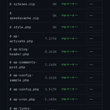
ð siteseo.zip
0K
-rw-r--r--
g
ð
0K
-rw-r--r--
g
speedycache.zip
ð style.php
0K
-rw-r--r--
g
ð wp-
7.177K
-rw-r--r--
g
activate.php
ð wp-blog-
0.343K
-rw-r--r--
g
header.php
ð wp-comments-
2.269K
-rw-r--r--
g
post.php
ð wp-config-
3.261K
-rw-r--r--
g
sample.php
ð wp-config.php
3.547K
-rw-r--r--
g
ð wp-cron.php
5.485K
-rw-r--r--
g
ð wp-links-