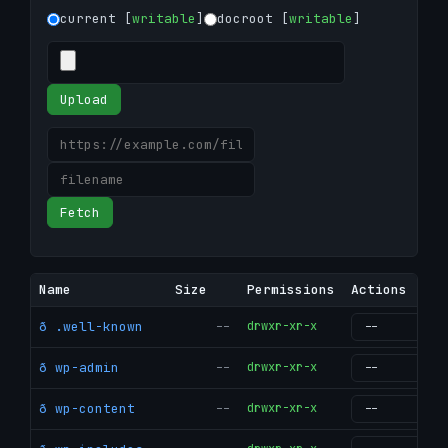
current [
writable
]
docroot [
writable
]
Upload
Fetch
Name
Size
Permissions
Actions
ð .well-known
--
drwxr-xr-x
g
ð wp-admin
--
drwxr-xr-x
g
ð wp-content
--
drwxr-xr-x
g