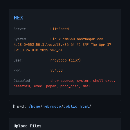
HEX
Server:
LiteSpeed
System:
Linux cms560.hostnegar.com
4.18.0-553.50.1.lve.el8.x86_64 #1 SMP Thu Apr 17
19:10:24 UTC 2025 x86_64
User:
ngbycoco (1137)
PHP:
7.4.33
Disabled:
show_source, system, shell_exec,
passthru, exec, popen, proc_open, mail
$ pwd:
/
home
/
ngbycoco
/
public_html
/
Upload Files