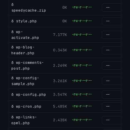
ð
0K
-rw-r--r--
g
speedycache.zip
ð style.php
0K
-rw-r--r--
g
ð wp-
7.177K
-rw-r--r--
g
activate.php
ð wp-blog-
0.343K
-rw-r--r--
g
header.php
ð wp-comments-
2.269K
-rw-r--r--
g
post.php
ð wp-config-
3.261K
-rw-r--r--
g
sample.php
ð wp-config.php
3.547K
-rw-r--r--
g
ð wp-cron.php
5.485K
-rw-r--r--
g
ð wp-links-
2.435K
-rw-r--r--
g
opml.php