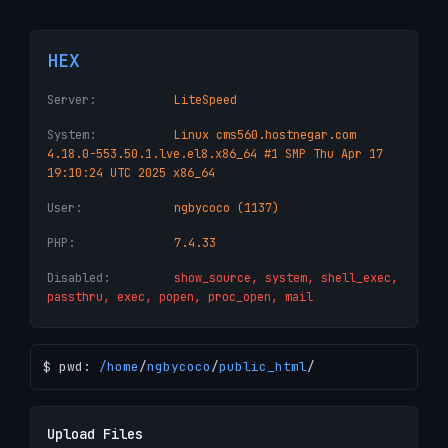
HEX
Server:
LiteSpeed
System:
Linux cms560.hostnegar.com
4.18.0-553.50.1.lve.el8.x86_64 #1 SMP Thu Apr 17
19:10:24 UTC 2025 x86_64
User:
ngbycoco (1137)
PHP:
7.4.33
Disabled:
show_source, system, shell_exec,
passthru, exec, popen, proc_open, mail
$ pwd:
/
home
/
ngbycoco
/
public_html
/
Upload Files