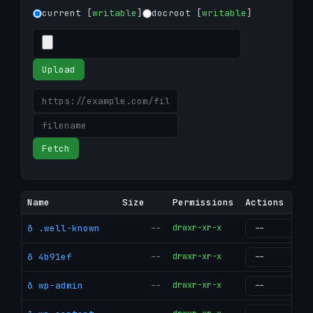
current [
writable
]
docroot [
writable
]
Upload
Fetch
Name
Size
Permissions
Actions
ð .well-known
--
drwxr-xr-x
g
ð 4b91ef
--
drwxr-xr-x
g
ð wp-admin
--
drwxr-xr-x
g