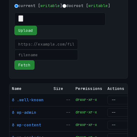
current [
writable
]
docroot [
writable
]
Upload
Fetch
Name
Size
Permissions
Actions
ð .well-known
--
drwxr-xr-x
g
ð wp-admin
--
drwxr-xr-x
g
ð wp-content
--
drwxr-xr-x
g