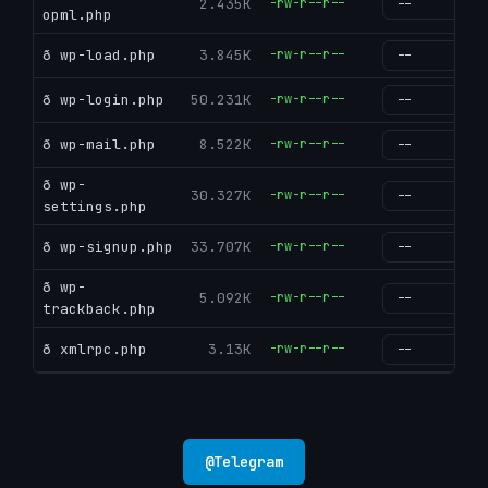
2.435K
-rw-r--r--
g
opml.php
ð wp-load.php
3.845K
-rw-r--r--
g
ð wp-login.php
50.231K
-rw-r--r--
g
ð wp-mail.php
8.522K
-rw-r--r--
g
ð wp-
30.327K
-rw-r--r--
g
settings.php
ð wp-signup.php
33.707K
-rw-r--r--
g
ð wp-
5.092K
-rw-r--r--
g
trackback.php
ð xmlrpc.php
3.13K
-rw-r--r--
g
@
Telegram