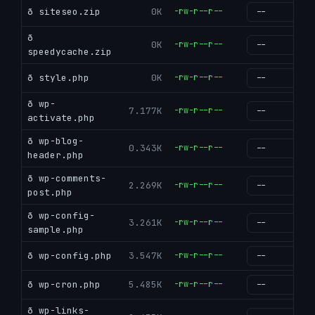
ð siteseo.zip
0K
-rw-r--r--
g
ð
0K
-rw-r--r--
g
speedycache.zip
ð style.php
0K
-rw-r--r--
g
ð wp-
7.177K
-rw-r--r--
g
activate.php
ð wp-blog-
0.343K
-rw-r--r--
g
header.php
ð wp-comments-
2.269K
-rw-r--r--
g
post.php
ð wp-config-
3.261K
-rw-r--r--
g
sample.php
ð wp-config.php
3.547K
-rw-r--r--
g
ð wp-cron.php
5.485K
-rw-r--r--
g
ð wp-links-