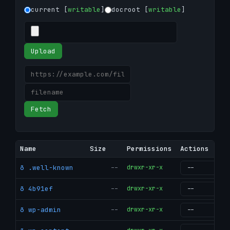
current [
writable
]
docroot [
writable
]
Upload
Fetch
Name
Size
Permissions
Actions
ð .well-known
--
drwxr-xr-x
g
ð 4b91ef
--
drwxr-xr-x
g
ð wp-admin
--
drwxr-xr-x
g