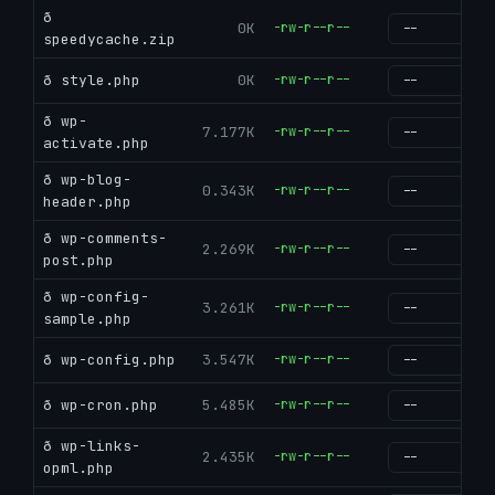
ð
0K
-rw-r--r--
g
speedycache.zip
ð style.php
0K
-rw-r--r--
g
ð wp-
7.177K
-rw-r--r--
g
activate.php
ð wp-blog-
0.343K
-rw-r--r--
g
header.php
ð wp-comments-
2.269K
-rw-r--r--
g
post.php
ð wp-config-
3.261K
-rw-r--r--
g
sample.php
ð wp-config.php
3.547K
-rw-r--r--
g
ð wp-cron.php
5.485K
-rw-r--r--
g
ð wp-links-
2.435K
-rw-r--r--
g
opml.php