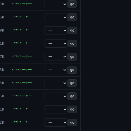
7K
-rw-r--r--
go
3K
-rw-r--r--
go
9K
-rw-r--r--
go
1K
-rw-r--r--
go
7K
-rw-r--r--
go
5K
-rw-r--r--
go
5K
-rw-r--r--
go
5K
-rw-r--r--
go
1K
-rw-r--r--
go
2K
-rw-r--r--
go