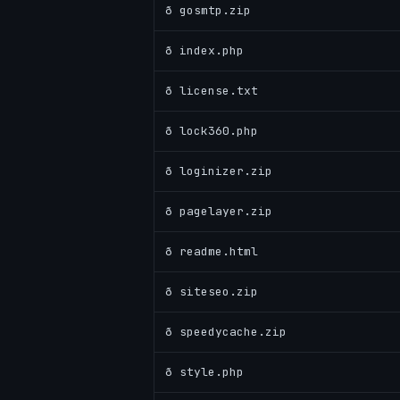
ð gosmtp.zip
ð index.php
ð license.txt
ð lock360.php
ð loginizer.zip
ð pagelayer.zip
ð readme.html
ð siteseo.zip
ð speedycache.zip
ð style.php