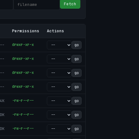
Fetch
Permissions
Actions
--
drwxr-xr-x
go
--
drwxr-xr-x
go
--
drwxr-xr-x
go
--
drwxr-xr-x
go
4K
-rw-r--r--
go
0K
-rw-r--r--
go
0K
-rw-r--r--
go