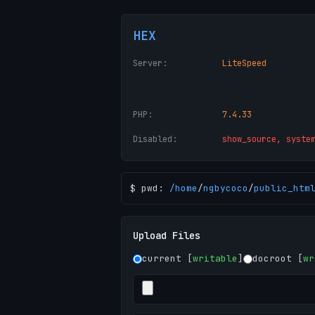
HEX
Server:
LiteSpeed
PHP:
7.4.33
Disabled:
show_source, syste
$ pwd:
/
home
/
ngbycoco
/
public_htm
Upload Files
current [
writable
]
docroot [
wr