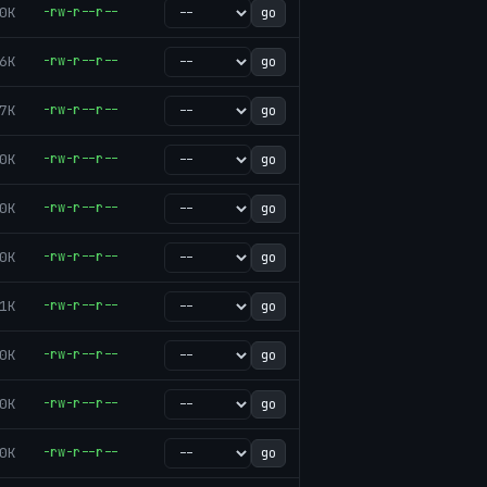
0K
-rw-r--r--
go
6K
-rw-r--r--
go
7K
-rw-r--r--
go
0K
-rw-r--r--
go
0K
-rw-r--r--
go
0K
-rw-r--r--
go
1K
-rw-r--r--
go
0K
-rw-r--r--
go
0K
-rw-r--r--
go
0K
-rw-r--r--
go