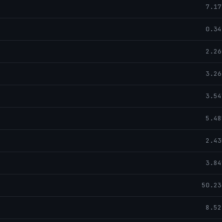
7.17
0.34
2.26
3.26
3.54
5.48
2.43
3.84
50.23
8.52