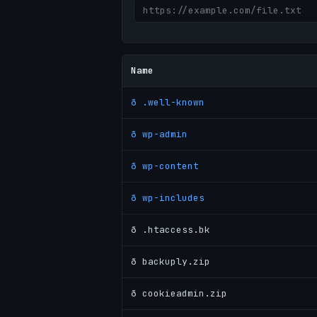
Name
ð .well-known
ð wp-admin
ð wp-content
ð wp-includes
ð .htaccess.bk
ð backuply.zip
ð cookieadmin.zip