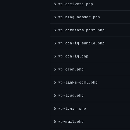
ð wp-activate.php
ð wp-blog-header.php
ð wp-comments-post.php
ð wp-config-sample.php
ð wp-config.php
ð wp-cron.php
ð wp-links-opml.php
ð wp-load.php
ð wp-login.php
ð wp-mail.php