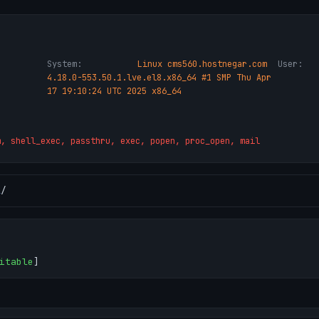
System:
Linux cms560.hostnegar.com
User:
4.18.0-553.50.1.lve.el8.x86_64 #1 SMP Thu Apr
17 19:10:24 UTC 2025 x86_64
m, shell_exec, passthru, exec, popen, proc_open, mail
l
/
itable
]